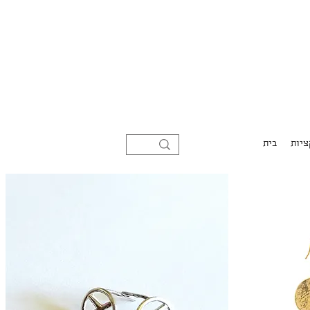
ציות
בית