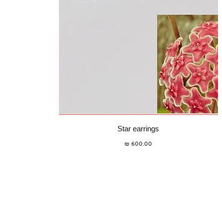
תצוגה מהירה
Star earrings
מחיר